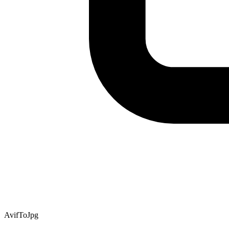
AvifToJpg